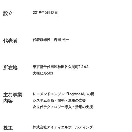
2019年6月17日
設立
代表取締役 柳田 裕一
代表者
東京都千代田区神田佐久間町1-16-1
所在地
大橋ビル503
レコメンドエンジン『LogrecoAI』の提供
主な事業
システム企画・開発・運用の支援
内容
次世代テクノロジー導入・活用の支援
株式会社
アイティエルホールディング
株主