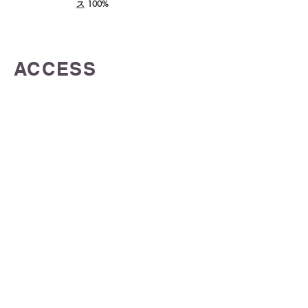
ス
100%
ACCESS
【所在地】
〒101-0025
東京都千代田区神田佐久間町1-16-1 大橋ビル503
【最寄り駅】