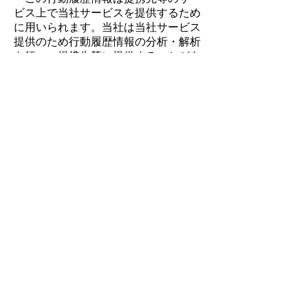
ビス上で当社サービスを提供するため
に用いられます。当社は当社サービス
提供のため行動履歴情報の分析・解析
を行い、提携先等に提供することがあ
ります。
行動履歴情報の取得は2種類の方法を
用意しております。
クッキー(Cookie)
クッキーとは、ウェブサイトにアクセ
スしてきた通信デバイスに対し、一時
的なデータとして保持させ、当該通信
デバイスがアクセスする度にそのデー
タを活用して、閲覧者を識別する仕組
みです。
WebAPI
当社サービスの提供先並びに当社が選
定した提携先サービスから、APIを通
じて行動履歴情報等を提供頂く仕組み
となります。