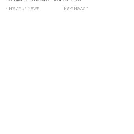
< Previous News
Next News >
株式会社Logreco（ログレコ）
〒101-0025
東京都千代田区神田佐久間町1-16-1
大橋ビル503